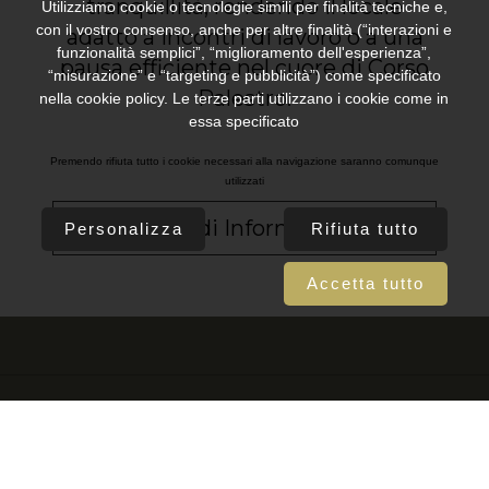
tranquillità, rendendo il locale
Utilizziamo cookie o tecnologie simili per finalità tecniche e,
con il vostro consenso, anche per altre finalità (“interazioni e
adatto a incontri di lavoro o a una
funzionalità semplici”, “miglioramento dell'esperienza”,
pausa efficiente nel cuore di Corso
“misurazione” e “targeting e pubblicità”) come specificato
Palestro.
nella cookie policy. Le terze parti utilizzano i cookie come in
essa specificato
Premendo rifiuta tutto i cookie necessari alla navigazione saranno comunque
utilizzati
Richiedi Informazioni
Personalizza
Rifiuta tutto
Accetta tutto
Home
|
Gerla Palestro
|
Ristorante La Piola
|
Strettamente necessari
Novità e Servizi
|
Proposte
|
Dove Siamo
|
I cookie necessari contribuiscono a rendere fruibile il sito web
abilitandone funzionalità di base quali la navigazione sulle pagine e
Friends
|
Contatti